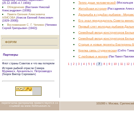
Тепло души человеческой
(Москальцов 
(20.12.1836–4.7.1904))
Обледенение
(Вахтанин Николай
Житейская история
(Рассадников Алекс
Александрович (1938))
Дальрыба в судьбах рыбаков - Морав
Памяти Евгения Алексеевича
АЛИСОВА
(Алисов Евгений Алексеевич
Его знал председатель Совета мини
(1929–2008))
Воспоминания С. Г. Чепижко
(Чепижко
Первый слет молодых рыбаков Дальн
Сергей Григорьевич (1942))
Семейный вклад конструкторов Белы
Семейный вклад конструкторов Белы
ФОРУМ
Старые и новые проекты Екатерины 
Крепка связь студенческая
(Себто Тама
Партнеры
С любовью и морем
(Пак Павел Павлови
Флот страны Советов и что мы потеряли
1
|
2
|
3
|
4
|
5
|
6
|
7
|
8
|
9
|
10
|
11
|
12
|
История рыбной отрасли Севера
Мурманск, Архангельск, Петрозаводск
(
Георги Виктор Сергеевич
)
перепечатка материалов приветствуется со
101000 г. Москва, Сретенский
ссылкой на www.fishmuseum.ru