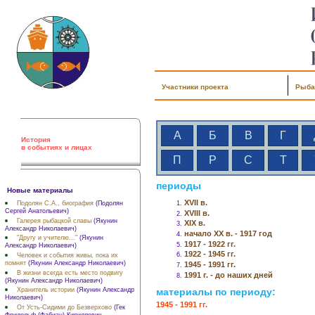
Участники проекта
Рыба
А
Б
В
Г
История
в событиях и лицах
П
Р
С
Т
периоды
Новые материалы
XVII в.
Подолян С.А., биография
(Подолян
Сергей Анатольевич)
XVIII в.
Галерея рыбацкой славы
(Якунин
XIX в.
Александр Николаевич)
начало XX в. - 1917 год
"Другу и учителю..."
(Якунин
1917 - 1922 гг.
Александр Николаевич)
1922 - 1945 гг.
Человек и события живы, пока их
помнят
(Якунин Александр Николаевич)
1945 - 1991 гг.
В жизни всегда есть место подвигу
1991 г. - до наших дней
(Якунин Александр Николаевич)
материалы по периоду:
Хранитель истории
(Якунин Александр
Николаевич)
1945 - 1991 гг.
От Усть-Сидими до Безверхово
(Гек
Фридольф (Фабиан) Кириллович