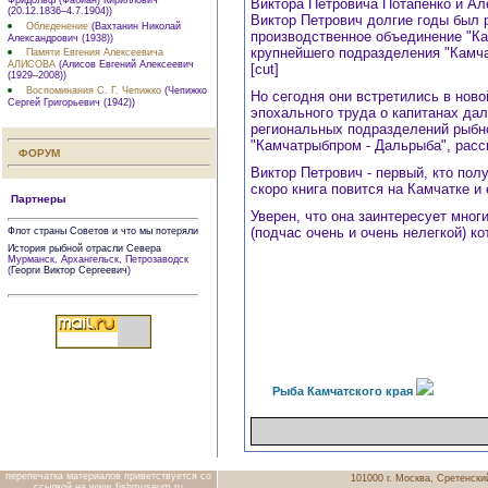
Виктора Петровича Потапенко и Ал
(20.12.1836–4.7.1904))
Виктор Петрович долгие годы был 
Обледенение
(Вахтанин Николай
производственное объединение "Ка
Александрович (1938))
крупнейшего подразделения "Камча
Памяти Евгения Алексеевича
АЛИСОВА
(Алисов Евгений Алексеевич
[cut]
(1929–2008))
Воспоминания С. Г. Чепижко
(Чепижко
Но сегодня они встретились в ново
Сергей Григорьевич (1942))
эпохального труда о капитанах да
региональных подразделений рыбной
"Камчатрыбпром - Дальрыба", рас
ФОРУМ
Виктор Петрович - первый, кто пол
скоро книга повится на Камчатке и
Партнеры
Уверен, что она заинтересует мног
(подчас очень и очень нелегкой) ко
Флот страны Советов и что мы потеряли
История рыбной отрасли Севера
Мурманск, Архангельск, Петрозаводск
(
Георги Виктор Сергеевич
)
Рыба Камчатского края
перепечатка материалов приветствуется со
101000 г. Москва, Сретенский
ссылкой на www.fishmuseum.ru