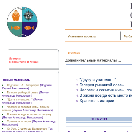
Участники проекта
Рыба
в список
История
дополнительные материалы …
в событиях и лицах
"Другу и учителю..."
Новые материалы
Галерея рыбацкой славы
Подолян С.А., биография
(Подолян
Сергей Анатольевич)
Человек и события живы, по
Галерея рыбацкой славы
(Якунин
В жизни всегда есть место п
Александр Николаевич)
"Другу и учителю..."
(Якунин
Хранитель истории
Александр Николаевич)
Человек и события живы, пока их
помнят
(Якунин Александр Николаевич)
В жизни всегда есть место подвигу
(Якунин Александр Николаевич)
11.06.2013
Хранитель истории
(Якунин Александр
Николаевич)
От Усть-Сидими до Безверхово
(Гек
Фридольф (Фабиан) Кириллович