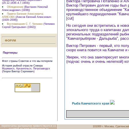
Виктора Петровича Потапенко и Ал
(20.12.1836–4.7.1904))
Виктор Петрович долгие годы был 
Обледенение
(Вахтанин Николай
производственное объединение "Ка
Александрович (1938))
крупнейшего подразделения "Камча
Памяти Евгения Алексеевича
АЛИСОВА
(Алисов Евгений Алексеевич
[cut]
(1929–2008))
Воспоминания С. Г. Чепижко
(Чепижко
Но сегодня они встретились в ново
Сергей Григорьевич (1942))
эпохального труда о капитанах да
региональных подразделений рыбной
"Камчатрыбпром - Дальрыба", рас
ФОРУМ
Виктор Петрович - первый, кто пол
скоро книга повится на Камчатке и
Партнеры
Уверен, что она заинтересует мног
(подчас очень и очень нелегкой) ко
Флот страны Советов и что мы потеряли
История рыбной отрасли Севера
Мурманск, Архангельск, Петрозаводск
(
Георги Виктор Сергеевич
)
Рыба Камчатского края
перепечатка материалов приветствуется со
101000 г. Москва, Сретенский
ссылкой на www.fishmuseum.ru