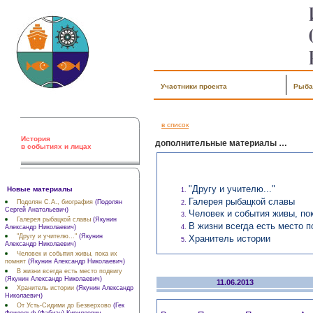
Участники проекта
Рыба
в список
История
дополнительные материалы …
в событиях и лицах
"Другу и учителю..."
Новые материалы
Галерея рыбацкой славы
Подолян С.А., биография
(Подолян
Сергей Анатольевич)
Человек и события живы, по
Галерея рыбацкой славы
(Якунин
В жизни всегда есть место п
Александр Николаевич)
"Другу и учителю..."
(Якунин
Хранитель истории
Александр Николаевич)
Человек и события живы, пока их
помнят
(Якунин Александр Николаевич)
В жизни всегда есть место подвигу
(Якунин Александр Николаевич)
11.06.2013
Хранитель истории
(Якунин Александр
Николаевич)
От Усть-Сидими до Безверхово
(Гек
Фридольф (Фабиан) Кириллович