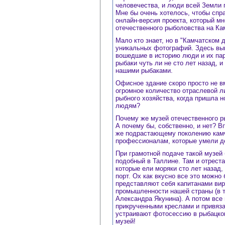
человечества, и люди всей Земли п
Мне бы очень хотелось, чтобы спра
онлайн-версия проекта, который м
отечественного рыболовства на Ка
Мало кто знает, но в "Камчатском 
уникальных фотографий. Здесь вып
вошедшие в историю люди и их пар
рыбаки чуть ли не сто лет назад, 
нашими рыбаками.
Офисное здание скоро просто не в
огромное количество отраслевой ли
рыбного хозяйства, когда пришла н
людям?
Почему же музей отечественного р
А почему бы, собственно, и нет? В
же подрастающему поколению камча
профессионалам, которые умели де
При грамотной подаче такой музей
подобный в Таллине. Там и отрест
которые ели моряки сто лет назад,
порт. Ох как вкусно все это можно
представляют себя капитанами вир
промышленности нашей страны (в т
Александра Якунина). А потом все
прикрученными креслами и привяза
устраивают фотосессию в рыбацком
музей!