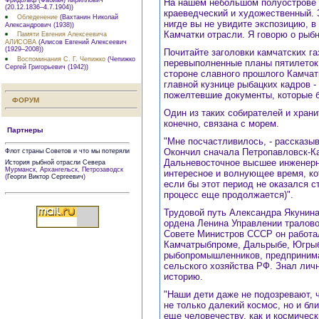
На нашем небольшом полуострове 
(20.12.1836–4.7.1904))
краеведческий и художественный. 
Обледенение
(Вахтанин Николай
нигде вы не увидите экспозицию, в
Александрович (1938))
Камчатки отрасли. Я говорю о рыб
Памяти Евгения Алексеевича
АЛИСОВА
(Алисов Евгений Алексеевич
(1929–2008))
Почитайте заголовки камчатских га
Воспоминания С. Г. Чепижко
(Чепижко
перевыполненные планы пятилеток.
Сергей Григорьевич (1942))
стороне славного прошлого Камча
главной кузнице рыбацких кадров 
пожелтевшие документы, которые б
ФОРУМ
Один из таких собирателей и храни
конечно, связана с морем.
Партнеры
"Мне посчастливилось, - рассказы
Окончил сначала Петропавловск-Ка
Флот страны Советов и что мы потеряли
Дальневосточное высшее инженерно
История рыбной отрасли Севера
Мурманск, Архангельск, Петрозаводск
интересное и волнующее время, ко
(
Георги Виктор Сергеевич
)
если бы этот период не оказался с
процесс еще продолжается)".
Трудовой путь Александра Якунина
ордена Ленина Управлении тралово
Совете Министров СССР он работал
Камчатрыбпроме, Дальрыбе, Югрыб
рыбопромышленников, предпринима
сельского хозяйства РФ. Знал лич
историю.
"Наши дети даже не подозревают, 
не только далекий космос, но и бл
еще человечеству, как и космическ