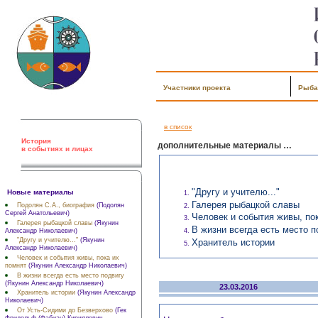
Участники проекта
Рыба
в список
История
дополнительные материалы …
в событиях и лицах
"Другу и учителю..."
Новые материалы
Галерея рыбацкой славы
Подолян С.А., биография
(Подолян
Сергей Анатольевич)
Человек и события живы, по
Галерея рыбацкой славы
(Якунин
В жизни всегда есть место п
Александр Николаевич)
"Другу и учителю..."
(Якунин
Хранитель истории
Александр Николаевич)
Человек и события живы, пока их
помнят
(Якунин Александр Николаевич)
В жизни всегда есть место подвигу
(Якунин Александр Николаевич)
23.03.2016
Хранитель истории
(Якунин Александр
Николаевич)
От Усть-Сидими до Безверхово
(Гек
Фридольф (Фабиан) Кириллович