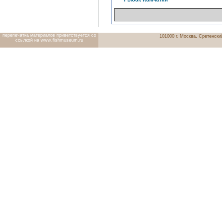
перепечатка материалов приветствуется со
101000 г. Москва, Сретенский
ссылкой на www.fishmuseum.ru