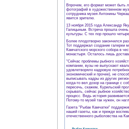
Впрочем, его формат может быть л
фотографий в художественном музее
сотрудника музея Антонины Черкаши
явится зрителю.
13 ноября 2015 года Александр Як
Галицыным. Встреча прошла очень
культуры. С тех пор прошло четы
Более плодотворно закончился ра
Тот поддержал создание галереи м
Камчатского морского собора в че
монастыря. Осталось лишь достави
"Сейчас проблемы рыбного хозяйств
компании, вузы не выпускают квал
удовлетворяло кадровую потребно
экономический и прочее), не спос
выписывать кадры из других регион
когда-то вел дозор на границе с с
пересечь, скажем, Курильский про
скрывать, сейчас рыбное хозяйство 
процесс. Ведь история развиваетс
Потому-то музей так нужен, он наг
Газета "Рыбак Камчатки" поддержив
нашей газеты, как и прежде воспе
отечественного рыболовства на Ка
Рыбак Камчатки