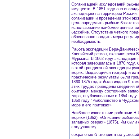
Организацией исследований рыбны
имуществ. В 1851 году оно снаря
экспедицию на территории России. 
организации и проведении этой эк
цель определить рыбные богатства
использование наиболее ценных ви
бассейне. Отсутствие четкого пре
обоснованно вводить меры регулир
необходимость.
Работа экспедиции Бэра-Данилевск
Каспийский регион, включая реки В
Мурмана. В 1862 году экспедиция 
которая завершилась в 1870 году,
в этой грандиозной экспедиции ру
морях. Выдающийся географ и ихтио
практические результаты были гро
1860-1875 годах было издано 9 то
этих трудах приведены сведения о
обитания, между состоянием запа
Бэра, опубликованные в 1854 году
1860 году "Рыболовство в Чудском
море и его притоках».
Наиболее известными работами Н.
морях» (1862), «Описание рыболов
западных озерах» (1875). Им были
следующему:
сохранение благоприятных условий