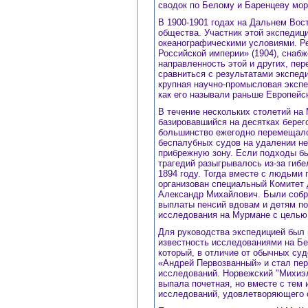
сводок по Белому и Баренцеву мор
В 1900-1901 годах на Дальнем Вос
общества. Участник этой экспедиц
океанографическими условиями. Р
Российской империи» (1904), снаб
направленность этой и других, пе
сравниться с результатами экспед
крупная научно-промысловая экспе
как его называли раньше Европейс
В течение нескольких столетий на
базировавшийся на десятках берег
большинство ежегодно перемещало
беспалубных судов на удалении не 
прибрежную зону. Если подходы бы
трагедий разыгрывалось из-за гиб
1894 году. Тогда вместе с людьми 
организован специальный Комитет 
Александр Михайлович. Были собр
выплаты пенсий вдовам и детям по
исследования на Мурмане с целью 
Для руководства экспедицией был 
известность исследованиями на Бе
который, в отличие от обычных су
«Андрей Первозванный» и стал пе
исследований. Норвежский "Михиэл
выпала почетная, но вместе с тем
исследований, удовлетворяющего 