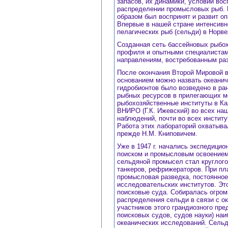
запасов, их динамики, условий во
распределении промысловых рыб. 
образом был воспринят и развит о
Впервые в нашей стране интенсивн
пелагических рыб (сельди) в Норв
Созданная сеть бассейновых рыбо
профиля и опытными специалистам
направлениям, востребованным раз
После окончания Второй Мировой в
основанием можно назвать океани
гидробионтов было возведено в ра
рыбных ресурсов в прилегающих м
рыбохозяйственные институты в К
ВНИРО (Г.К. Ижевский) во всех н
наблюдений, почти во всех инстит
Работа этих лабораторий охватыва
прежде Н.М. Книповичем.
Уже в 1947 г. начались экспедици
поиском и промысловым освоением 
сельдяной промысел стал круглого
танкеров, рефрижераторов. При пл
промысловая разведка, постоянное
исследовательских институтов. Эт
поисковые суда. Собиралась огром
распределения сельди в связи с о
участников этого грандиозного пре
поисковых судов, судов науки) на
океанических исследований. Сель