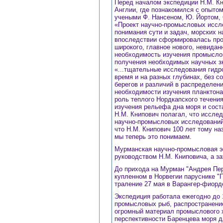
Перед началом экспедиции Н.М. Кн
Англии, где познакомился с опыто
учеными Ф. Нансеном, Ю. Йортом, 
«Проект научно-промысловых иссле
понимания сути и задач, морских н
впоследствии сформировалась пром
широкого, главное нового, невидан
необходимость изучения промыслов
получения необходимых научных з
«...тщательные исследования гидр
время и на разных глубинах, без 
берегов и различий в распределен
необходимости изучения планктона
роль теплого Нордкапского течени
изучения рельефа дна моря и сост
Н.М. Книпович полагал, что иссл
научно-промысловых исследований 
что Н.М. Книпович 100 лет тому на
мы теперь это понимаем.
Мурманская научно-промысловая эк
руководством Н.М. Книповича, а за
До прихода на Мурман "Андрея Пер
купленном в Норвегии паруснике "
траление 27 мая в Варангер-фиорд
Экспедиция работала ежегодно до 
промысловых рыб, распространение 
огромный материал промыслового 
перспективности Баренцева моря д