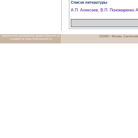
Список литературы
А.П. Алексеев, В.П. Пономаренко 
перепечатка материалов приветствуется со
101000 г. Москва, Сретенский
ссылкой на www.fishmuseum.ru