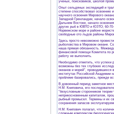
ученых, поисковиков, школой пром
Опыт сельдяных экспедиций и трал
степени способствовал освоению и
научного освоения Мирового океана
Западной Гренландии, начало осво
Дальнем Востоке, начало освоения 
других рыб в ЮВТО и ЮЗТО; 60-70-е
Норвежском море и районе мористе
свободные ото льдов районы Миров
Здесь просто невозможно провести
рыболовства в Мировом океане. Со
наша прямая обязанность. Межведо
финансовой помощи Комитета по ры
работу не выполнить.
Необходимо отметить, что успехи 
возможны без тех глубоких исслед
океанов и морей", проводившихся 
институтах Российской Академии на
проблеме базировались, прежде все
В довоенный период заметное мест
Н.М. Книповича, его последователе
"безусловным сторонником теории 
неприкосновенным капиталом, проц
рыбный промысел. Термины и их св
сохранения запасов эксплуатируем
Н.М. Книпович полагал, что количе
сложным комплексом биологически