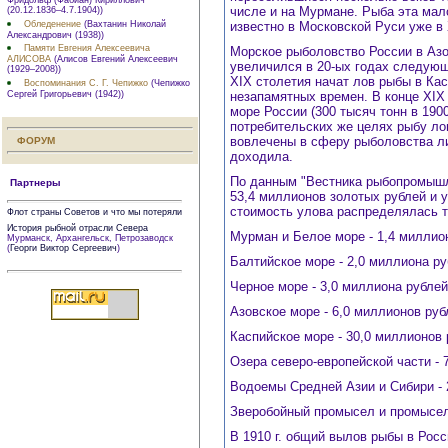
числе и на Мурмане. Рыба эта мал
(20.12.1836–4.7.1904))
Обледенение
(Вахтанин Николай
известно в Московской Руси уже в 
Александрович (1938))
Памяти Евгения Алексеевича
Морское рыболовство России в Азо
АЛИСОВА
(Алисов Евгений Алексеевич
увеличился в 20-ых годах следующ
(1929–2008))
XIX столетия начат лов рыбы в Ка
Воспоминания С. Г. Чепижко
(Чепижко
Сергей Григорьевич (1942))
незапамятных времен. В конце XIX
море России (300 тысяч тонн в 190
потребительских же целях рыбу ло
вовлечены в сферу рыболовства ли
ФОРУМ
доходила.
По данным "Вестника рыбопромышле
Партнеры
53,4 миллионов золотых рублей и 
стоимость улова распределялась т
Флот страны Советов и что мы потеряли
История рыбной отрасли Севера
Мурман и Белое море - 1,4 миллио
Мурманск, Архангельск, Петрозаводск
(
Георги Виктор Сергеевич
)
Балтийское море - 2,0 миллиона р
Черное море - 3,0 миллиона рублей
Азовское море - 6,0 миллионов руб
Каспийское море - 30,0 миллионов
Озера северо-европейской части - 
Водоемы Средней Азии и Сибири - 
Зверобойный промысел и промысел
В 1910 г. общий вылов рыбы в Росс