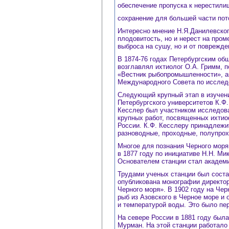
обеспечение пропуска к нерестили
сохранение для большей части пот
Интересно мнение Н.Я.Данилевског
плодовитость, но и нерест на пром
выброса на сушу, но и от поврежд
В 1874-76 годах Петербургским об
возглавлял ихтиолог О.А. Гримм, 
«Вестник рыбопромышленности», а
Международного Совета по исслед
Следующий крупный этап в изучени
Петербургского университетов К.Ф.
Кесслер был участником исследова
крупных работ, посвященных ихтио
России. К.Ф. Кесслеру принадлежи
разноводные, проходные, полупрох
Многое для познания Черного моря
в 1877 году по инициативе Н.Н. Ми
Основателем станции стал академи
Трудами ученых станции был состав
опубликована монографии директор
Черного моря». В 1902 году на Че
рыб из Азовского в Черное море и
и температурой воды. Это было пе
На севере России в 1881 году была
Мурман. На этой станции работало