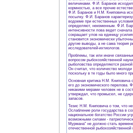
величинами. Ф.И. Баранов исходил
кормностью, а все прочие естеств
Ф.И. Баранов и Н.М. Книповича ис
посылку. Ф.И. Баранов характериз
водоеме при естественных условия
определяют, неизменным. Ф.И. Бар
интенсивности лова ведет сначала
сокращает улов на единицу усилия 
становится экономически убыточны
другие выводы, а не сама теория 
исследователей-ихтиологов.
Проблемы, так или иначе связанны
вопросом рыбохозяйственной науки
рыболовства определяются разной 
Он считал, что количество молоди 
поскольку в те годы было много пр
Основная критика Н.М. Книповича 
его до экономического перелова. 
никакими мерами человек не в сос
утверждал, что промысел, не сдер
запасов.
Тезис Н.М. Книповича о том, что н
Ослабление роли государства в со
национальное богатство России угр
возможными силами - патриотическ
Мурмана" не должно стать времене
отечественной рыбохозяйственной 