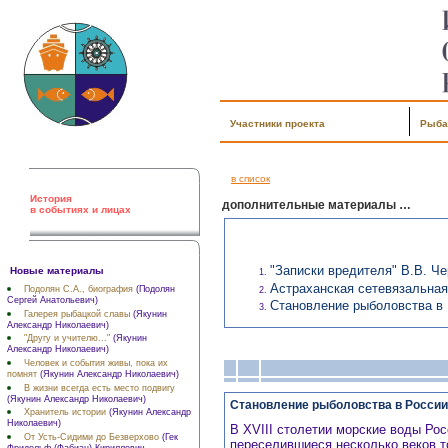
Участники проекта
Рыба
в список
История
дополнительные материалы …
в событиях и лицах
"Записки вредителя" В.В. Ч
Новые материалы
Астраханская сетевязальна
Подолян С.А., биография
(Подолян
Сергей Анатольевич)
Становление рыболовства в
Галерея рыбацкой славы
(Якунин
Александр Николаевич)
"Другу и учителю..."
(Якунин
Александр Николаевич)
Человек и события живы, пока их
помнят
(Якунин Александр Николаевич)
В жизни всегда есть место подвигу
(Якунин Александр Николаевич)
Становление рыболовства в России
Хранитель истории
(Якунин Александр
Николаевич)
В XVIII столетии морские воды Ро
От Усть-Сидими до Безверхово
(Гек
переселившиеся несколько веков то
Фридольф (Фабиан) Кириллович