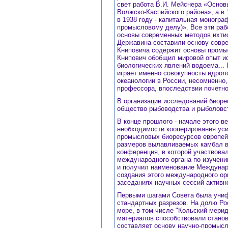
свет работа В.И. Мейснера «Основ
Волжско-Каспийского района»; а в
в 1938 году - капитальная моногра
промысловому делу)». Все эти раб
основы современных методов ихтио
Державина составили основу совре
Книповича содержит основы промыс
Книпович обобщил мировой опыт ис
биологических явлений водоема..
играет именно совокупностьгидрол
океанологии в России, несомненно
профессора, впоследствии почетно
В организации исследований биоре
общество рыбоводства и рыболовст
В конце прошлого - начале этого 
необходимости кооперирования ус
промысловых биоресурсов европей
размеров вылавливаемых камбал в
конференция, в которой участвовал
международного органа по изучени
и получил наименование Междунар
создания этого международного орг
заседаниях научных сессий активн
Первыми шагами Совета была униф
стандартных разрезов. На долю Ро
море, в том числе "Кольский мери
материалов способствовали станов
составляет основу научно-промысл