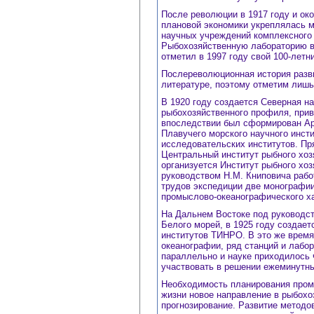
После революции в 1917 году и ок
плановой экономики укреплялась м
научных учреждений комплексного 
Рыбохозяйственную лабораторию в
отметил в 1997 году свой 100-летн
Послереволюционная история разв
литературе, поэтому отметим лишь
В 1920 году создается Северная н
рыбохозяйственного профиля, прив
впоследствии был сформирован Арк
Плавучего морского научного инсти
исследовательских институтов. П
Центральный институт рыбного хоз
организуется Институт рыбного хоз
руководством Н.М. Книповича рабо
трудов экспедиции две монографии
промыслово-океанографического ха
На Дальнем Востоке под руководст
Белого морей, в 1925 году создае
институтов ТИНРО. В это же время
океанографии, ряд станций и лабо
параллельно и науке приходилось ч
участвовать в решении ежеминутны
Необходимость планирования промы
жизни новое направление в рыбохо
прогнозирование. Развитие методо