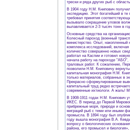
трески и ряда других рыб с облас
В 1904 году Н.М. Книпович получи
экспедицию. Этот богатейший в те
требовал принятия соответствующ
вызывало сокращение уловов волжс
вылавливается 2-3 тысяч тонн в год
Основные средства на организаци
Колесный пароход (военный трансп
министерство. Опыт, накопленный 
комплекса исследований, включая 
количество совершенно новых сведе
работал на Каспии и готовил нову
начала работу на пароходе "АБО",
траловых работ. К сожалению, Пер
позволили Н.М. Книповичу вернуть
капитальная монография Н.М. Книп
только материалов, собранных в эк
Прекрасно сформулированные вывод
капитальный труд редко встречает
современные ихтиологи. А жаль! М
В 1908-1911 годах Н.М. Книпович 
ИКЕС. В период до Первой Мирово
прибрежные моря, природе и основ
миграций рыб с теми или иными фа
промысла. В 1894 году был опубли
году вышла монография В.А. Кевди
вопросу о биологических основани
района, его промысел и биология»,